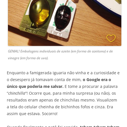
GENIAL! Embalagens individuais de azeite (em forma de azeitona) e de
vinagre (em forma de uva).
Enquanto a famigerada iguaria não vinha e a curiosidade e
o desespero já tomavam conta de mim,
o Google era o
único que poderia me salvar.
E tome a procurar a palavra
“
chinchilla
“! Ocorre que, para minha surpresa (ou não), os
resultados eram apenas de chinchilas mesmo. Visualizem
a tela do celular cheinha de bichinhos fofos e cinza. Era
assim que estava. Socorro!