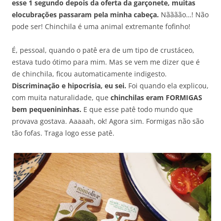
esse 1 segundo depois da oferta da garçonete, muitas
elocubrações passaram pela minha cabeça.
Nãããão…! Não
pode ser! Chinchila é uma animal extremante fofinho!
É, pessoal, quando o patê era de um tipo de crustáceo,
estava tudo ótimo para mim. Mas se vem me dizer que é
de chinchila, ficou automaticamente indigesto.
Discriminação e hipocrisia, eu sei.
Foi quando ela explicou,
com muita naturalidade, que
chinchilas eram FORMIGAS
bem pequenininhas.
E que esse patê todo mundo que
provava gostava. Aaaaah, ok! Agora sim. Formigas não são
tão fofas. Traga logo esse patê.