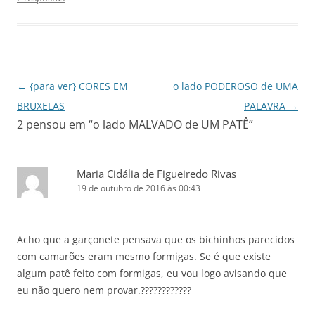
Navegação
←
{para ver} CORES EM
o lado PODEROSO de UMA
de
BRUXELAS
PALAVRA
→
2 pensou em “
o lado MALVADO de UM PATÊ
”
posts
Maria Cidália de Figueiredo Rivas
19 de outubro de 2016 às 00:43
Acho que a garçonete pensava que os bichinhos parecidos
com camarões eram mesmo formigas. Se é que existe
algum patê feito com formigas, eu vou logo avisando que
eu não quero nem provar.????????????