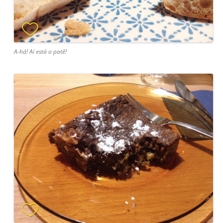
A-há! Aí está o patê!