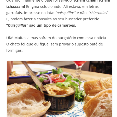
Quando finalmente o patê foi servido,
tcham tcham tcham
tchaaaam!
Enigma solucionado. Ali estava, em letras
garrafais, impresso na lata: “
quisquillas
” e não, “
chinchillas
“!
E, podem fazer a consulta ao seu buscador preferido.
“
Quisquillas
” são um tipo de camarões.
Ufa! Muitas almas saíram do purgatório com essa notícia.
O chato foi que eu fiquei sem provar o suposto patê de
formigas.