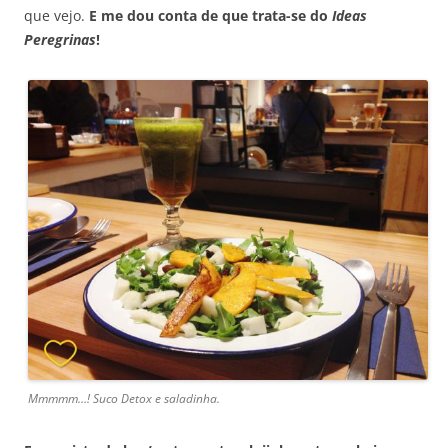
que vejo.
E me dou conta de que trata-se do
Ideas
Peregrinas
!
Mmmmm…! Suco Detox e saladinha.