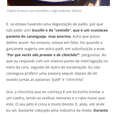
Feijões brancos com mexilhões e alga wakame. Delícia!
E, se estava havendo uma degustação de patês, por que
não pedir um?
Escolhi o de “
centollo
“, que é um crustáceo
parente do caranguejo, mas enorme.
Acho que posso
definir assim. No entanto, estava em falta. Foi quando a
garçonete sugeriu um outro patê, em substituição a esse.
“Por que vocês não provam o de chinchila?”
, perguntou. Ao
que eu respondi com um imenso ponto de interrogação no
meio da cara, seguido de outro de exclamação. Eu não
conseguia proferir uma palavra sequer depois de ter
ouvido juntas as palavras “patê” e “chinchila”.
Ora, a chinchila que eu conheço é um bichinho similar a
um coelho, tendo as orelhas menores e o rabo maior que
este. O seu pêlo é cinza e muito bonito. E, aliás, até onde
eu sei, bastante cobiçado pela indústria da moda.
Durante