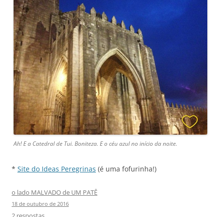
Ah! E a Catedral de Tui. Boniteza. E o céu azul no início da noite.
*
Site do Ideas Peregrinas
(é uma fofurinha!)
o lado MALVADO de UM PATÊ
18 de outubro de 2016
2 respostas